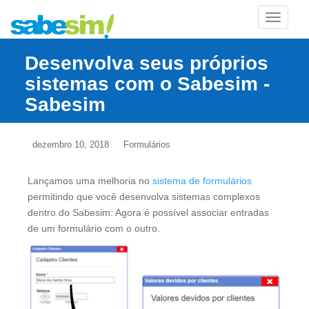
TOGGLE
Desenvolva seus próprios
sistemas com o Sabesim -
Sabesim
dezembro 10, 2018
Formulários
Lançamos uma melhoria no
sistema de formulários
permitindo que você desenvolva sistemas complexos
dentro do Sabesim: Agora é possível associar entradas
de um formulário com o outro.