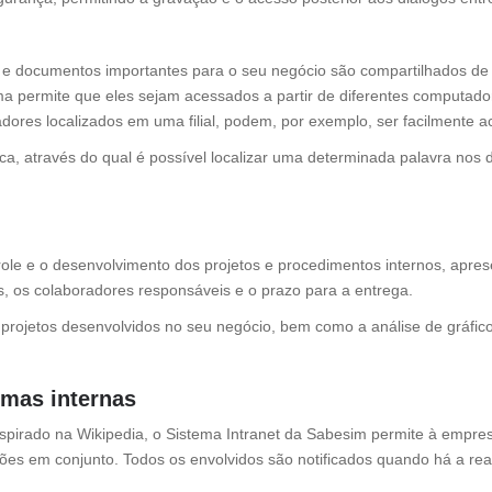
e documentos importantes para o seu negócio são compartilhados de f
ma permite que eles sejam acessados a partir de diferentes computado
res localizados em uma filial, podem, por exemplo, ser facilmente a
ca, através do qual é possível localizar uma determinada palavra nos
role e o desenvolvimento dos projetos e procedimentos internos, apres
as, os colaboradores responsáveis e o prazo para a entrega.
s projetos desenvolvidos no seu negócio, bem como a análise de gráfi
rmas internas
spirado na Wikipedia, o Sistema Intranet da Sabesim permite à empres
ções em conjunto. Todos os envolvidos são notificados quando há a re