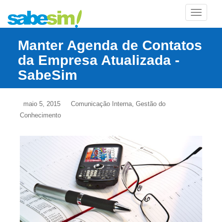
TOGGLE
Manter Agenda de Contatos
da Empresa Atualizada -
SabeSim
,
maio 5, 2015
Comunicação Interna
Gestão do
Conhecimento