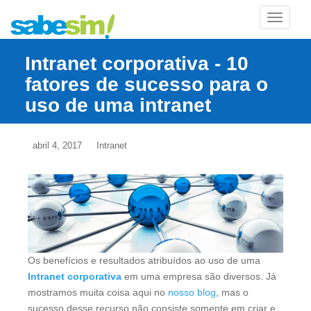
TOGGLE
Intranet corporativa - 10
fatores de sucesso para o
uso de uma intranet
abril 4, 2017
Intranet
Os benefícios e resultados atribuídos ao uso de uma
Intranet corporativa
em uma empresa são diversos. Já
mostramos muita coisa aqui no
nosso blog
, mas o
sucesso desse recurso não consiste somente em criar e