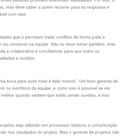
erentes pessoas possuem diferentes habilidades. Por isso, o
tas, mas deve saber a quem recorrer para as respostas e
ável com elas
ades que o permitam tratar conflitos de forma justa e
m ao consenso na equipe. Não se deve tomar partidos, mas
a e colaborativa e conciliatória, para que todos os
eitados e ouvidos.
uma boca para ouvir mais e falar menos”. Um bom gerente de
vir os membros da equipe, e como isso é possível se ele
m melhor quando sentem que estão sendo ouvidas, e isso
ojetos seja utilizado em processos relativos a comunicação.
do nos resultados do projeto. Mas o gerente de projetos não