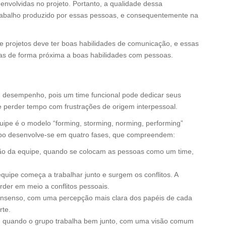
volvidas no projeto. Portanto, a qualidade dessa
trabalho produzido por essas pessoas, e consequentemente na
e projetos deve ter boas habilidades de comunicação, e essas
as de forma próxima a boas habilidades com pessoas.
desempenho, pois um time funcional pode dedicar seus
de perder tempo com frustrações de origem interpessoal.
ipe é o modelo “forming, storming, norming, performing”
upo desenvolve-se em quatro fases, que compreendem:
 da equipe, quando se colocam as pessoas como um time,
pe começa a trabalhar junto e surgem os conflitos. A
rder em meio a conflitos pessoais.
enso, com uma percepção mais clara dos papéis de cada
rte.
quando o grupo trabalha bem junto, com uma visão comum