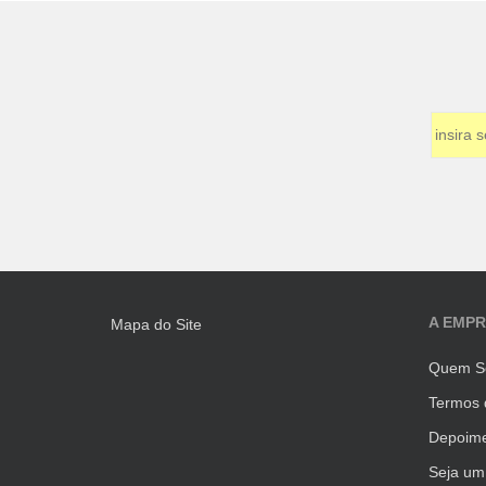
A EMP
Mapa do Site
Quem S
Termos 
Depoime
Seja um