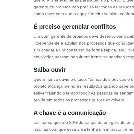
que foram selecionadas para atuar no projeto. E dif
gerente de projetos não precisa ter todas as respos
como fazer com que a equipe inteira se sinta confort
É preciso gerenciar conflitos
Um bom gerente de projetos deve desenvolver habilid
independente e auxiliar nos processos que conduze
sim chegar a um consenso de forma rápida, equilibrad
envolvidos possam seguir em frente se sentindo resp
Saiba ouvir
Quem nunca ouviu o ditado: “temos dois ouvidos e 
projeto alcança melhores resultados quando sabe ou
estiver falando o tempo todo? As pessoas se sente
auxilia em todos os processos que as envolvem.
A chave é a comunicação
Estima-se que até 90% do tempo de um gerente de pr
Isso faz com que essa área tenha um impacto tremen