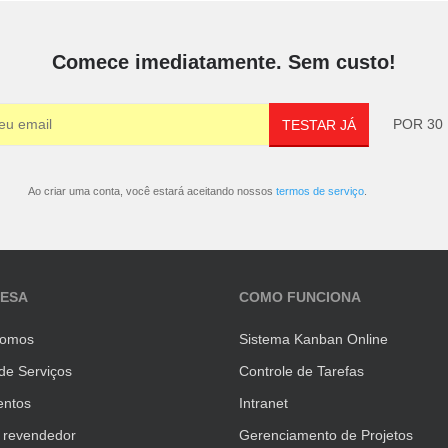
Comece imediatamente. Sem custo!
POR 30 
TESTAR JÁ
Ao criar uma conta, você estará aceitando nossos
termos de serviço
.
RESA
COMO FUNCIONA
omos
Sistema Kanban Online
de Serviços
Controle de Tarefas
ntos
Intranet
 revendedor
Gerenciamento de Projetos