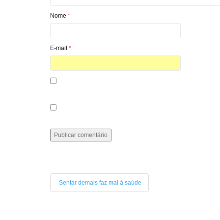
Nome
*
E-mail
*
Notifique-me sobre novos comentários por e-mail.
Notifique-me sobre novas publicações por e-mail.
Sentar demais faz mal à saúde