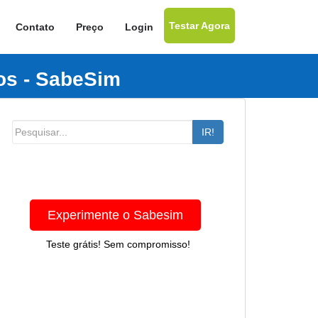
Testar Agora
Contato
Preço
Login
os - SabeSim
IR!
Experimente o Sabesim
Teste grátis! Sem compromisso!