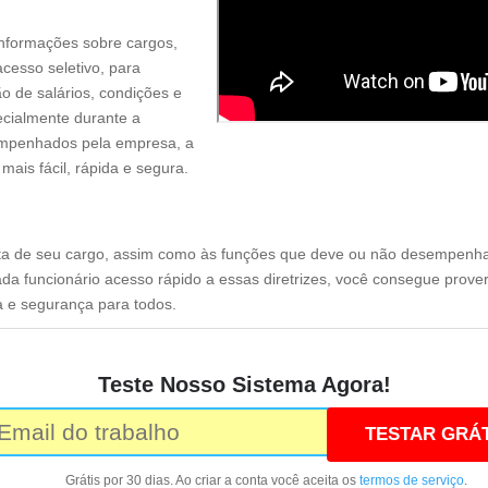
informações sobre cargos,
cesso seletivo, para
ão de salários, condições e
ecialmente durante a
empenhados pela empresa, a
mais fácil, rápida e segura.
ata de seu cargo, assim como às funções que deve ou não desempenhar
 funcionário acesso rápido a essas diretrizes, você consegue prover
a e segurança para todos.
Teste Nosso Sistema Agora!
TESTAR GRÁT
Grátis por 30 dias. Ao criar a conta você aceita os
termos de serviço
.