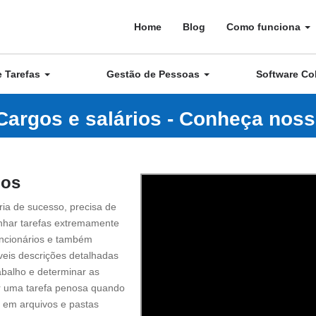
Home
Blog
Como funciona
e Tarefas
Gestão de Pessoas
Software Co
Cargos e salários - Conheça noss
ios
ia de sucesso, precisa de
nhar tarefas extremamente
funcionários e também
veis descrições detalhadas
abalho e determinar as
er uma tarefa penosa quando
 em arquivos e pastas