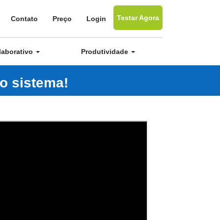
Testar Agora
Contato
Preço
Login
laborativo
Produtividade
o sistema!