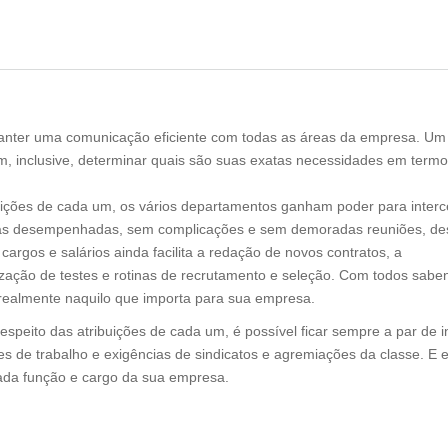
ter uma comunicação eficiente com todas as áreas da empresa. Um 
m, inclusive, determinar quais são suas exatas necessidades em termo
buições de cada um, os vários departamentos ganham poder para interc
efas desempenhadas, sem complicações e sem demoradas reuniões, d
rgos e salários ainda facilita a redação de novos contratos, a
zação de testes e rotinas de recrutamento e seleção. Com todos sab
realmente naquilo que importa para sua empresa.
eito das atribuições de cada um, é possível ficar sempre a par de i
ões de trabalho e exigências de sindicatos e agremiações da classe. 
cada função e cargo da sua empresa.